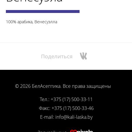
100% арабика, Венесуэлла
Поделиться
© 2026 БелАсептика.
Все права защищены
Тел.: +375 (17) 500-33-11
Факс: +375 (17) 500-33-46
E-mail: info@kali-laska.by